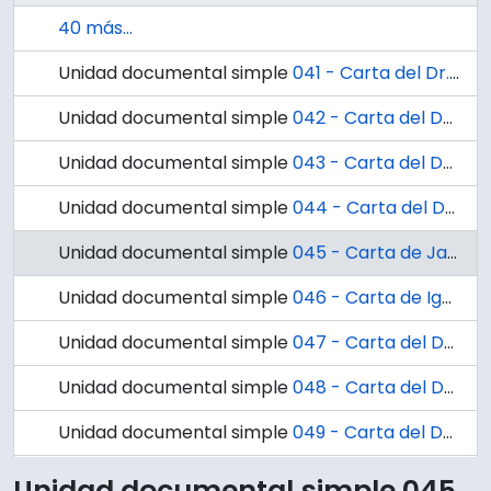
40 más...
Unidad documental simple
041 - Carta del Dr. Ignacio González G. al Dr. J. Rojas Contreras
Unidad documental simple
042 - Carta del Dr. Ignacio González G. a Benjamin Horning
Unidad documental simple
043 - Carta del Dr. Ignacio González G. al Dr. Franz Hoffman
Unidad documental simple
044 - Carta del Dr. Ignacio González G. al Dr. Alfonso Asenjo
Unidad documental simple
045 - Carta de James A. Hamilton al Dr. Ignacio González G.
Unidad documental simple
046 - Carta de Ignacio González G. al Servicio de Intercambio de Personas de la UNESCO
Unidad documental simple
047 - Carta del Dr. Fernando López Fernández al Dr. Ignacio González G.
Unidad documental simple
048 - Carta del Dr. José González al Dr. Ignacio González G.
Unidad documental simple
049 - Carta del Dr. Ignacio González Ginouvés al Dr. José González
46 más...
Unidad documental simple 045