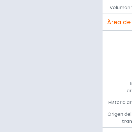
Volumen 
Área de
ar
Historia a
Origen del
tran