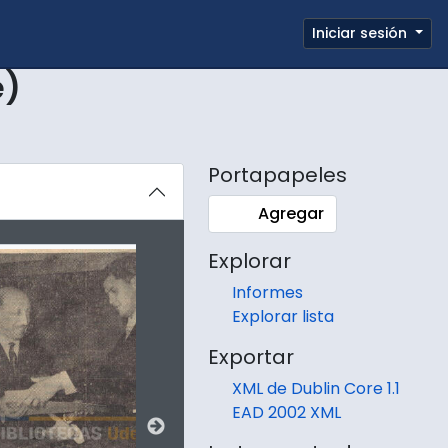
e page
Iniciar sesión
Portapapeles
Enlaces rápidos
e)
Portapapeles
Agregar
itle displayed in the following carousel. Clicking any image in th
Explorar
Informes
Explorar lista
Exportar
XML de Dublin Core 1.1
EAD 2002 XML