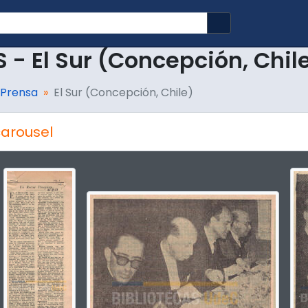
Search in brows
S - El Sur (Concepción, Chil
 Prensa
El Sur (Concepción, Chile)
arousel
g the current slide of this carousel will change the description t