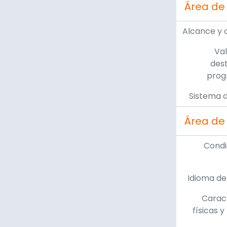
Área de 
Alcance y 
Val
dest
prog
Sistema d
Área de
Condi
Idioma de
Caract
físicas y