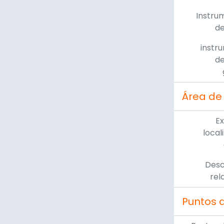
Instru
de
instr
de
Área de
Ex
local
Desc
rel
Puntos 