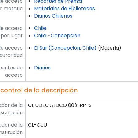
de acceso
Recortes de Prensa
r materia
Materiales de Bibliotecas
Diarios Chilenos
de acceso
Chile
por lugar
Chile
»
Concepción
de acceso
El Sur (Concepción, Chile)
(Materia)
autoridad
puntos de
Diarios
acceso
control de la descripción
ador de la
CL UDEC ALDCO 003-RP-S
scripción
ador de la
CL-CcU
institución