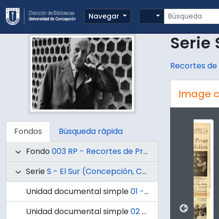
Skip to main content
Búsqueda
Search options
Navegar
Serie 
Recortes de
Image c
Changin
Fondos
Búsqueda rápida
Fondo
003 RP - Recortes de Prensa
Serie
S - El Sur (Concepción, Chile)
Unidad documental simple
01 - Manifestación con motivo de haber obtenido los premios Atenea.
Unidad documental simple
02 - Entrega de diplomas.