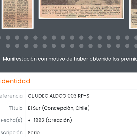
 this description title link will open the description view page for
Manifestación con motivo de haber obtenido los premi
 identidad
eferencia
CL UDEC ALDCO 003 RP-S
Título
El Sur (Concepción, Chile)
Fecha(s)
1882 (Creación)
escripción
Serie