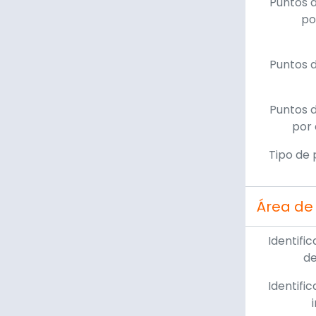
Puntos 
po
Puntos 
Puntos 
por 
Tipo de 
Área de 
Identific
de
Identific