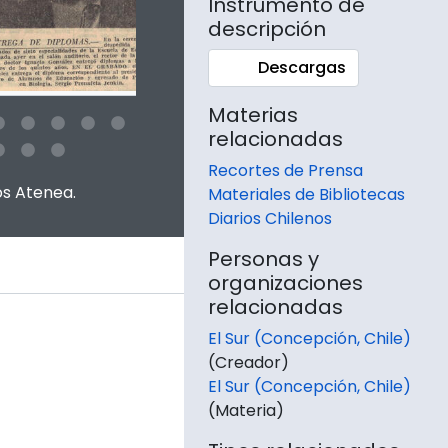
Instrumento de
descripción
Descargas
Materias
relacionadas
Recortes de Prensa
 this digital object. Advancing the carousel above will update this 
os Atenea.
Materiales de Bibliotecas
Diarios Chilenos
Personas y
organizaciones
relacionadas
El Sur (Concepción, Chile)
(Creador)
El Sur (Concepción, Chile)
(Materia)