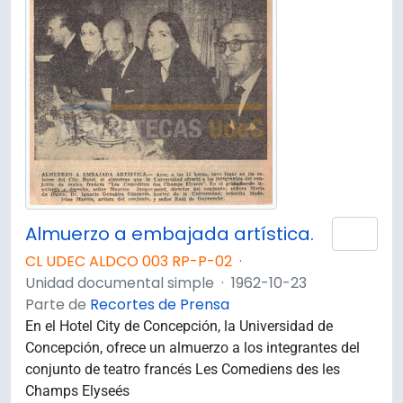
Almuerzo a embajada artística.
Añad
CL UDEC ALDCO 003 RP-P-02
·
Unidad documental simple
·
1962-10-23
Parte de
Recortes de Prensa
En el Hotel City de Concepción, la Universidad de
Concepción, ofrece un almuerzo a los integrantes del
conjunto de teatro francés Les Comediens des les
Champs Elyseés