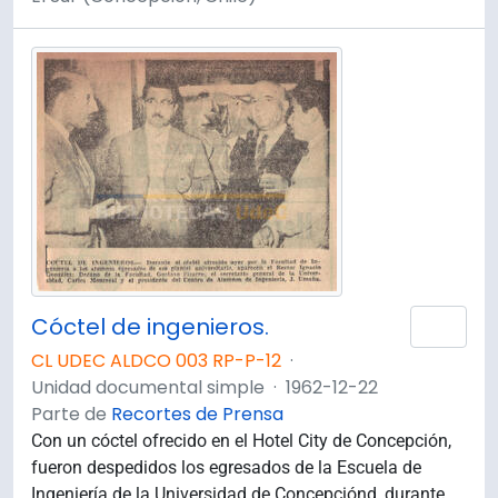
Cóctel de ingenieros.
Añad
CL UDEC ALDCO 003 RP-P-12
·
Unidad documental simple
·
1962-12-22
Parte de
Recortes de Prensa
Con un cóctel ofrecido en el Hotel City de Concepción,
fueron despedidos los egresados de la Escuela de
Ingeniería de la Universidad de Concepciónd, durante