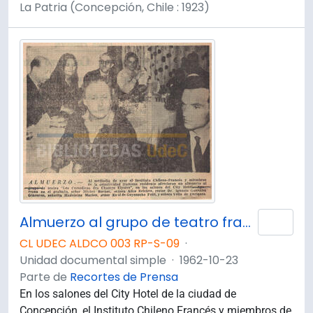
La Patria (Concepción, Chile : 1923)
Almuerzo al grupo de teatro francés Les Comediens des Champs Elysées.
Añad
CL UDEC ALDCO 003 RP-S-09
·
Unidad documental simple
·
1962-10-23
Parte de
Recortes de Prensa
En los salones del City Hotel de la ciudad de
Concepción, el Instituto Chileno Francés y miembros de