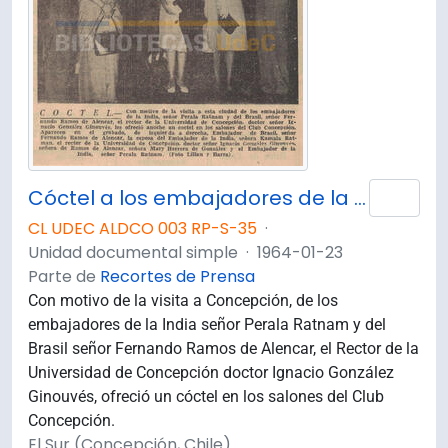
Cóctel a los embajadores de la India y del Brasil.
Añad
CL UDEC ALDCO 003 RP-S-35
·
Unidad documental simple
·
1964-01-23
Parte de
Recortes de Prensa
Con motivo de la visita a Concepción, de los
embajadores de la India señor Perala Ratnam y del
Brasil señor Fernando Ramos de Alencar, el Rector de la
Universidad de Concepción doctor Ignacio González
Ginouvés, ofreció un cóctel en los salones del Club
Concepción.
El Sur (Concepción, Chile)