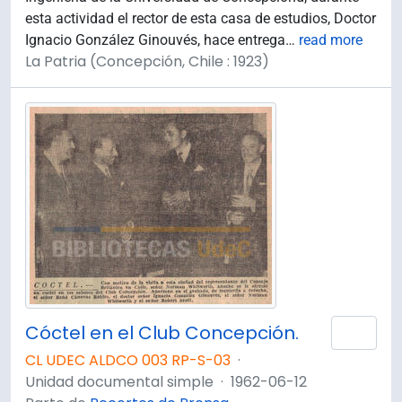
esta actividad el rector de esta casa de estudios, Doctor
Ignacio González Ginouvés, hace entrega
…
read more
La Patria (Concepción, Chile : 1923)
Cóctel en el Club Concepción.
Añad
CL UDEC ALDCO 003 RP-S-03
·
Unidad documental simple
·
1962-06-12