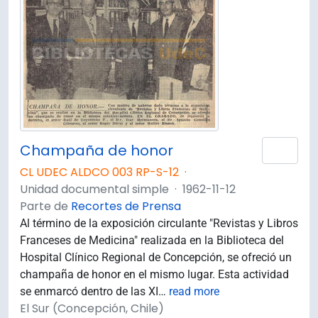
Champaña de honor
Añad
CL UDEC ALDCO 003 RP-S-12
·
Unidad documental simple
·
1962-11-12
Parte de
Recortes de Prensa
Al término de la exposición circulante "Revistas y Libros
Franceses de Medicina" realizada en la Biblioteca del
Hospital Clínico Regional de Concepción, se ofreció un
champaña de honor en el mismo lugar. Esta actividad
se enmarcó dentro de las XI
…
read more
El Sur (Concepción, Chile)