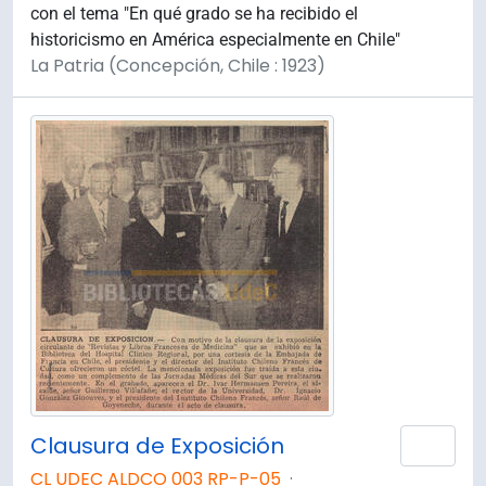
con el tema "En qué grado se ha recibido el
historicismo en América especialmente en Chile"
La Patria (Concepción, Chile : 1923)
Clausura de Exposición
Añad
CL UDEC ALDCO 003 RP-P-05
·