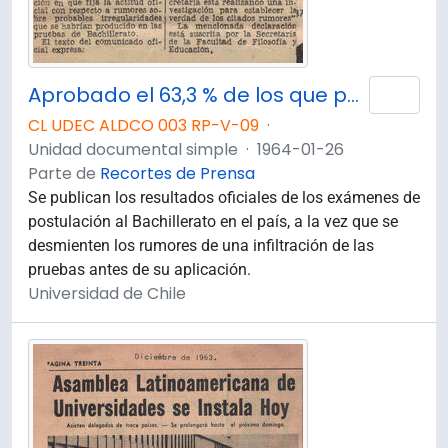
Aprobado el 63,3 % de los que postularon al título de Bachiller
Añad
CL UDEC ALDCO 003 RP-V-09
·
Unidad documental simple
·
1964-01-26
Parte de
Recortes de Prensa
Se publican los resultados oficiales de los exámenes de
postulación al Bachillerato en el país, a la vez que se
desmienten los rumores de una infiltración de las
pruebas antes de su aplicación.
Universidad de Chile