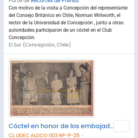
Parte de
Recortes de Prensa
Con motivo de la visita a Concepción del representante
del Consejo Británico en Chile, Norman Wiitworth, el
rector de la Universidad de Concepción , junto a otras
autoridades participaron de un cóctel en el Club
Concepción.
El Sur (Concepción, Chile)
Cóctel en honor de los embajadores.
Añad
CL UDEC ALDCO 003 RP-P-25
·