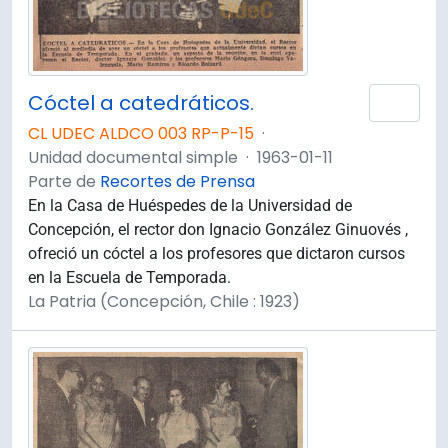
Cóctel a catedráticos.
Añad
CL UDEC ALDCO 003 RP-P-15
·
Unidad documental simple
·
1963-01-11
Parte de
Recortes de Prensa
En la Casa de Huéspedes de la Universidad de
Concepción, el rector don Ignacio González Ginuovés ,
ofreció un cóctel a los profesores que dictaron cursos
en la Escuela de Temporada.
La Patria (Concepción, Chile : 1923)