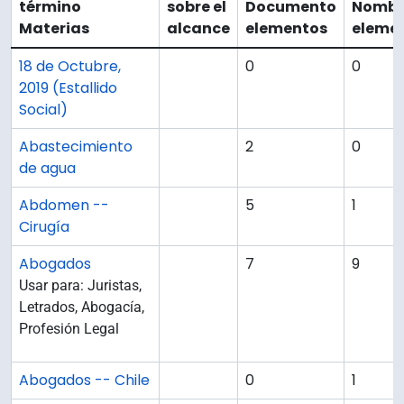
término
sobre el
Documento
Nombr
Materias
alcance
elementos
eleme
18 de Octubre,
0
0
2019 (Estallido
Social)
Abastecimiento
2
0
de agua
Abdomen --
5
1
Cirugía
Abogados
7
9
Usar para: Juristas,
Letrados, Abogacía,
Profesión Legal
Abogados -- Chile
0
1