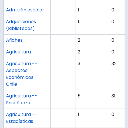
Admisión escolar
1
0
Adquisiciones
5
0
(Bibliotecas)
Afiches
2
0
Agricultura
2
0
Agricultura --
3
32
Aspectos
Económicos --
Chile
Agricultura --
5
31
Enseñanza
Agricultura --
1
0
Estadísticas