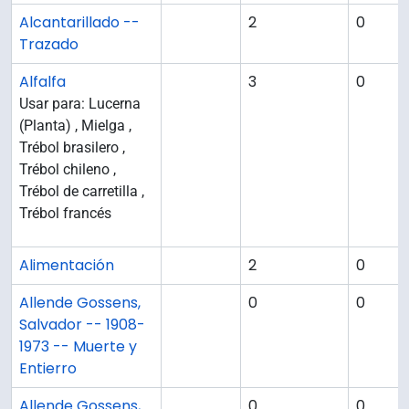
Alcantarillado --
2
0
Trazado
Alfalfa
3
0
Usar para: Lucerna
(Planta) , Mielga ,
Trébol brasilero ,
Trébol chileno ,
Trébol de carretilla ,
Trébol francés
Alimentación
2
0
Allende Gossens,
0
0
Salvador -- 1908-
1973 -- Muerte y
Entierro
Allende Gossens,
0
0