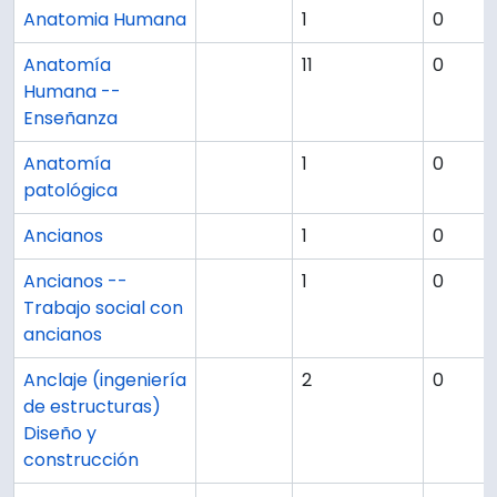
Anatomia Humana
1
0
Anatomía
11
0
Humana --
Enseñanza
Anatomía
1
0
patológica
Ancianos
1
0
Ancianos --
1
0
Trabajo social con
ancianos
Anclaje (ingeniería
2
0
de estructuras)
Diseño y
construcción