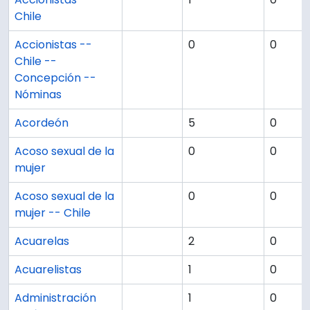
Chile
Accionistas --
0
0
Chile --
Concepción --
Nóminas
Acordeón
5
0
Acoso sexual de la
0
0
mujer
Acoso sexual de la
0
0
mujer -- Chile
Acuarelas
2
0
Acuarelistas
1
0
Administración
1
0