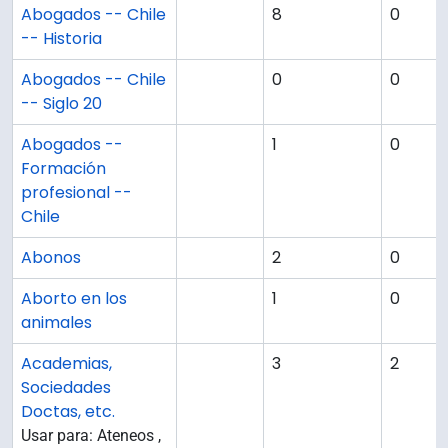
Abogados -- Chile
8
0
-- Historia
Abogados -- Chile
0
0
-- Siglo 20
Abogados --
1
0
Formación
profesional --
Chile
Abonos
2
0
Aborto en los
1
0
animales
Academias,
3
2
Sociedades
Doctas, etc.
Usar para: Ateneos ,