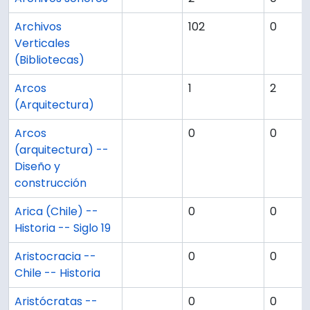
Archivos
102
0
Verticales
(Bibliotecas)
Arcos
1
2
(Arquitectura)
Arcos
0
0
(arquitectura) --
Diseño y
construcción
Arica (Chile) --
0
0
Historia -- Siglo 19
Aristocracia --
0
0
Chile -- Historia
Aristócratas --
0
0