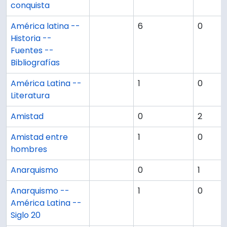
conquista
América latina --
6
0
Historia --
Fuentes --
Bibliografías
América Latina --
1
0
Literatura
Amistad
0
2
Amistad entre
1
0
hombres
Anarquismo
0
1
Anarquismo --
1
0
América Latina --
Siglo 20