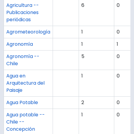
Agricultura --
6
0
Publicaciones
periódicas
Agrometeorología
1
0
Agronomía
1
1
Agronomía --
5
0
Chile
Agua en
1
0
Arquitectura del
Paisaje
Agua Potable
2
0
Agua potable --
1
0
Chile --
Concepción