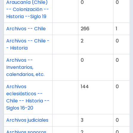
Araucanía (Chile)
0
0
-- Colonización --
Historia --Siglo 19
Archivos -- Chile
266
1
Archivos -- Chile -
2
0
- Historia
Archivos --
0
0
Inventarios,
calendarios, etc.
Archivos
144
0
eclesiásticos --
Chile -- Historia --
Siglos 16-20
Archivos judiciales
3
0
Archivos sonoros
2
0