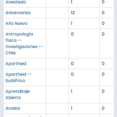
Anestesia
1
0
Aniversarios
12
0
Año Nuevo
1
0
Antropología
0
0
física --
Investigaciones --
Chile
Apartheid
0
0
Apartheid --
0
0
Sudáfrica
Aprendizaje
1
0
Abierto
Arados
1
0