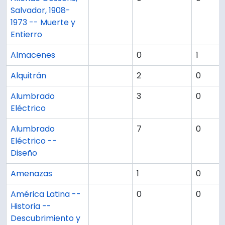
Salvador, 1908-
1973 -- Muerte y
Entierro
Almacenes
0
1
Alquitrán
2
0
Alumbrado
3
0
Eléctrico
Alumbrado
7
0
Eléctrico --
Diseño
Amenazas
1
0
América Latina --
0
0
Historia --
Descubrimiento y