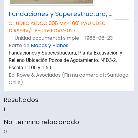
Fundaciones y Superestructura, Planta Excavación y Relleno Ubicación Pozos de Agotamiento
Añad
CL UDEC ALDCO 008 MYP-001 PAU UDEC
DIRSERV/UP-015-ECVV-027
·
Unidad documental simple
·
1966-06-23
Parte de
Mapas y Planos
Fundaciones y Superestructura, Planta Excavación y
Relleno Ubicación Pozos de Agotamiento. N°D3-2.
Escala 1:100 y 1:50
Ec. Rowe & Asociados (Firma comercial : Santiago,
Chile)
Resultados
1
No. término relacionado
0